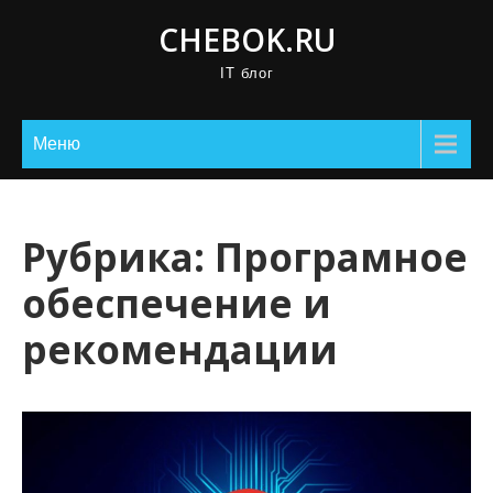
П
CHEBOK.RU
р
IT блог
о
м
о
Меню
т
а
т
Рубрика:
Програмное
ь
обеспечение и
к
с
рекомендации
о
д
е
р
ж