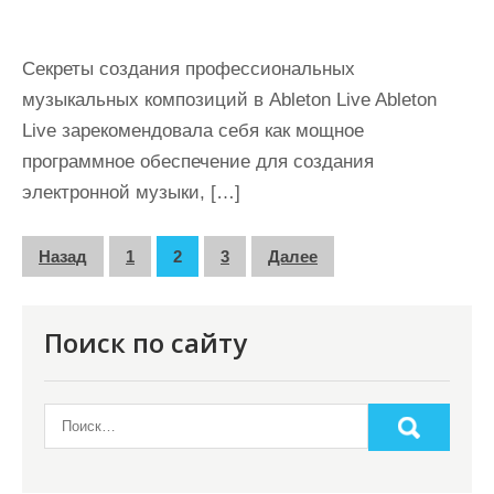
Секреты создания профессиональных
музыкальных композиций в Ableton Live Ableton
Live зарекомендовала себя как мощное
программное обеспечение для создания
электронной музыки, […]
П
Назад
1
2
3
Далее
а
г
Поиск по сайту
и
н
а
ц