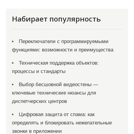
и
я
Набирает популярность
з
а
Переключатели с программируемыми
п
функциями: возможности и преимущества
и
с
Техническая поддержка объектов:
процессы и стандарты
е
й
Выбор бесшовной видеостены —
ключевые технические нюансы для
диспетчерских центров
Цифровая защита от спама: как
определять и блокировать нежелательные
звонки в приложении