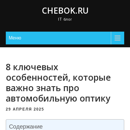
П
CHEBOK.RU
р
IT блог
о
м
о
Меню
т
а
т
8 ключевых
ь
особенностей, которые
к
важно знать про
с
о
автомобильную оптику
д
е
29 АПРЕЛЯ 2025
р
ж
Содержание