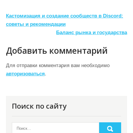
Н
Кастомизация и создание сообществ в Discord:
а
советы и рекомендации
Баланс рынка и государства
в
и
Добавить комментарий
г
а
Для отправки комментария вам необходимо
ц
авторизоваться
.
и
я
п
Поиск по сайту
о
з