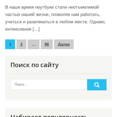
В наше время ноутбуки стали неотъемлемой
частью нашей жизни, позволяя нам работать,
учиться и развлекаться в любом месте. Однако,
интенсивное […]
П
1
2
…
86
Далее
а
г
Поиск по сайту
и
н
а
ц
и
я
Набирает популярность