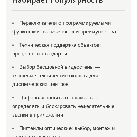
з
а
Переключатели с программируемыми
п
функциями: возможности и преимущества
и
с
Техническая поддержка объектов:
процессы и стандарты
е
й
Выбор бесшовной видеостены —
ключевые технические нюансы для
диспетчерских центров
Цифровая защита от спама: как
определять и блокировать нежелательные
звонки в приложении
Пигтейлы оптические: выбор, монтаж и
стандарты качества