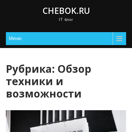
П
CHEBOK.RU
р
IT блог
о
м
о
Меню
т
а
т
Рубрика:
Обзор
ь
техники и
к
с
возможности
о
д
е
р
ж