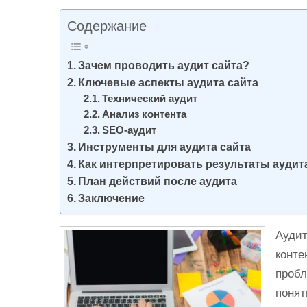
и
Содержание
м
о
Зачем проводить аудит сайта?
м
Ключевые аспекты аудита сайта
у
Технический аудит
Анализ контента
SEO-аудит
Инструменты для аудита сайта
Как интерпретировать результаты аудит
План действий после аудита
Заключение
Аудит
конте
пробл
понят