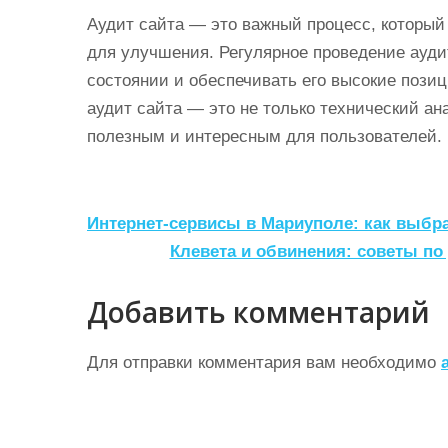
Аудит сайта — это важный процесс, который
для улучшения. Регулярное проведение ауди
состоянии и обеспечивать его высокие позиц
аудит сайта — это не только технический ана
полезным и интересным для пользователей.
Н
Интернет-сервисы в Мариуполе: как выбр
а
Клевета и обвинения: советы по
в
Добавить комментарий
и
г
Для отправки комментария вам необходимо
а
ц