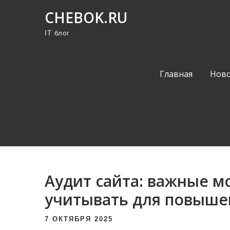
П
CHEBOK.RU
р
IT блог
о
м
о
Главная
Ново
т
а
т
ь
к
с
о
Аудит сайта: важные м
д
е
учитывать для повыше
р
7 ОКТЯБРЯ 2025
ж