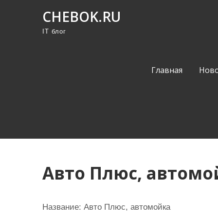
П
CHEBOK.RU
р
IT блог
о
м
о
Главная
Ново
т
а
т
ь
к
с
о
Авто Плюс, автомо
д
е
р
Название:
Авто Плюс, автомойка
ж