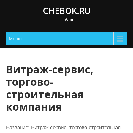
П
CHEBOK.RU
р
IT блог
о
м
о
Меню
т
а
т
Витраж-сервис,
ь
торгово-
к
с
строительная
о
компания
д
е
р
Название:
Витраж-сервис, торгово-строительная
ж