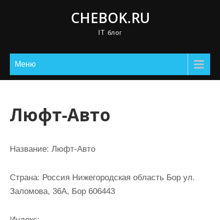
П
CHEBOK.RU
р
IT блог
о
м
о
Меню
т
а
т
Люфт-Авто
ь
к
с
Название:
Люфт-Авто
о
д
Страна:
Россия Нижегородская область Бор ул.
е
Заломова, 36А, Бор 606443
р
ж
Индекс: