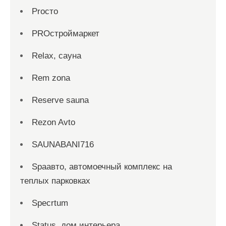
Proсто
PROстроймаркет
Relax, сауна
Rem zona
Reserve sauna
Rezon Avto
SAUNABANI716
Spaавто, автомоечный комплекс на
теплых парковках
Specrtum
Status, дом интерьера