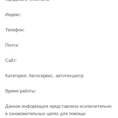
и
м
Индекс:
о
м
Телефон:
у
Почта:
Cайт:
Категория:
Автосервис, автотехцентр
Время работы:
Данная информация представлена исключительно
в ознакомительных целях для помощи