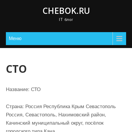
П
CHEBOK.RU
р
IT блог
о
м
о
Меню
т
а
т
СТО
ь
к
с
Название:
СТО
о
д
Страна:
Россия Республика Крым Севастополь
е
Россия, Севастополь, Нахимовский район,
р
Качинский муниципальный округ, посёлок
ж
городского типа Кача