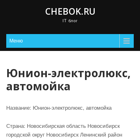
П
CHEBOK.RU
р
IT блог
о
м
о
Меню
т
а
т
Юнион-электролюкс,
ь
автомойка
к
с
о
Название:
Юнион-электролюкс, автомойка
д
е
Страна:
Новосибирская область Новосибирск
р
городской округ Новосибирск Ленинский район
ж