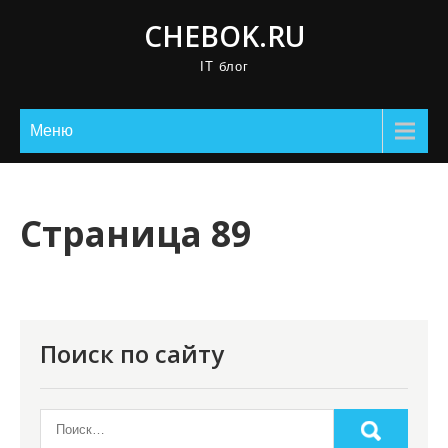
П
CHEBOK.RU
р
IT блог
о
м
о
Меню
т
а
т
Страница 89
ь
к
с
о
Поиск по сайту
д
е
р
ж