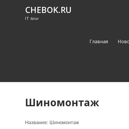
П
CHEBOK.RU
р
IT блог
о
м
о
Главная
Ново
т
а
т
ь
к
с
о
Шиномонтаж
д
е
р
Название:
Шиномонтаж
ж