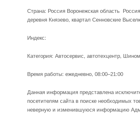
и
Страна:
Россия Воронежская область Россия,
м
деревня Князево, квартал Сенновские Высел
о
м
Индекс:
у
Категория:
Автосервис, автотехцентр, Шино
Время работы:
ежедневно, 08:00–21:00
Данная информация представлена исключит
посетителям сайта в поиске необходимых тов
неверную и изменившуюся информацию Админ