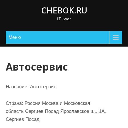
П
CHEBOK.RU
р
IT блог
о
м
о
Меню
т
а
т
Автосервис
ь
к
с
Название:
Автосервис
о
д
Страна:
Россия Москва и Московская
е
область Сергиев Посад Ярославское ш., 1А,
р
Сергиев Посад
ж