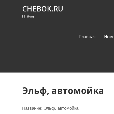
П
CHEBOK.RU
р
IT блог
о
м
о
Главная
Ново
т
а
т
ь
к
с
о
Эльф, автомойка
д
е
р
Название:
Эльф, автомойка
ж