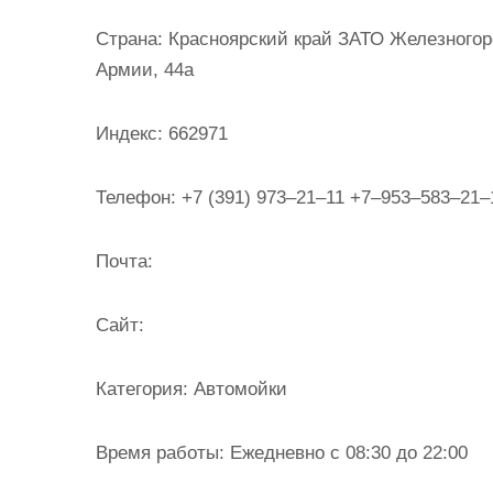
и
Страна:
Красноярский край ЗАТО Железногорс
м
Армии, 44а
о
м
Индекс:
662971
у
Телефон:
+7 (391) 973‒21‒11 +7‒953‒583‒21‒
Почта:
Cайт:
Категория:
Автомойки
Время работы:
Ежедневно с 08:30 до 22:00