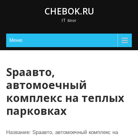
П
CHEBOK.RU
р
IT блог
о
м
о
Меню
т
а
т
Spaавто,
ь
автомоечный
к
с
комплекс на теплых
о
парковках
д
е
р
Название:
Spaавто, автомоечный комплекс на
ж