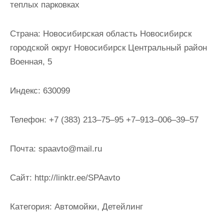
теплых парковках
и
м
Страна:
Новосибирская область Новосибирск
о
городской округ Новосибирск Центральный район
м
Военная, 5
у
Индекс:
630099
Телефон:
+7 (383) 213‒75‒95 +7‒913‒006‒39‒57
Почта:
spaavto@mail.ru
Cайт:
http://linktr.ee/SPAavto
Категория:
Автомойки, Детейлинг