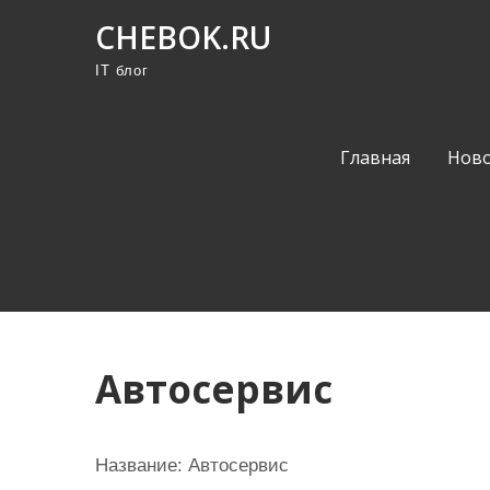
П
CHEBOK.RU
р
IT блог
о
м
о
Главная
Ново
т
а
т
ь
к
с
о
Автосервис
д
е
р
Название:
Автосервис
ж