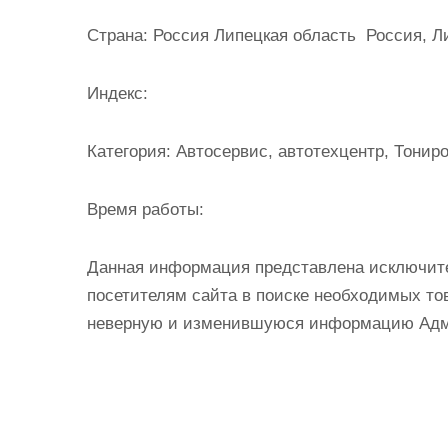
и
Страна:
Россия Липецкая область Россия, Ли
м
о
Индекс:
м
у
Категория:
Автосервис, автотехцентр, Тонир
Время работы:
Данная информация представлена исключит
посетителям сайта в поиске необходимых тов
неверную и изменившуюся информацию Админ