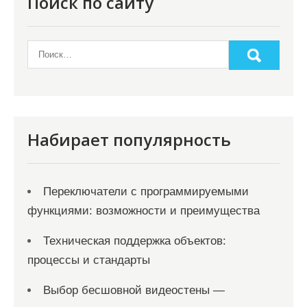
о
Поиск по сайту
з
а
п
и
с
я
Набирает популярность
м
Переключатели с программируемыми
функциями: возможности и преимущества
Техническая поддержка объектов:
процессы и стандарты
Выбор бесшовной видеостены —