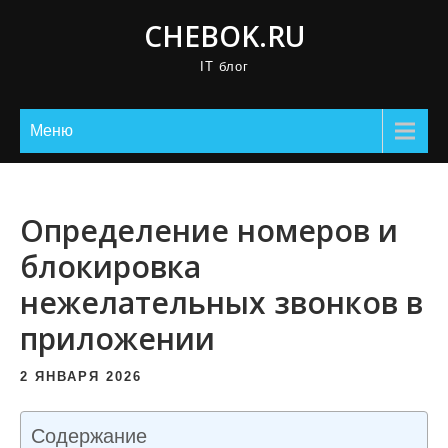
П
CHEBOK.RU
р
IT блог
о
м
о
Меню
т
а
т
Определение номеров и
ь
блокировка
к
нежелательных звонков в
с
о
приложении
д
е
2 ЯНВАРЯ 2026
р
ж
Содержание