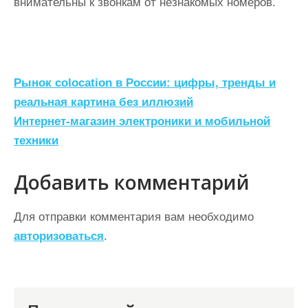
внимательны к звонкам от незнакомых номеров.
Н
Рынок colocation в России: цифры, тренды и
а
реальная картина без иллюзий
Интернет-магазин электроники и мобильной
в
техники
и
г
Добавить комментарий
а
ц
Для отправки комментария вам необходимо
авторизоваться
.
и
я
п