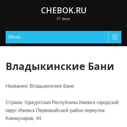
П
CHEBOK.RU
р
IT блог
о
м
о
Меню
т
а
т
Владыкинские Бани
ь
к
с
Название:
Владыкинские Бани
о
д
Страна:
Удмуртская Республика Ижевск городской
е
округ Ижевск Первомайский район переулок
р
Коммунаров, 44
ж