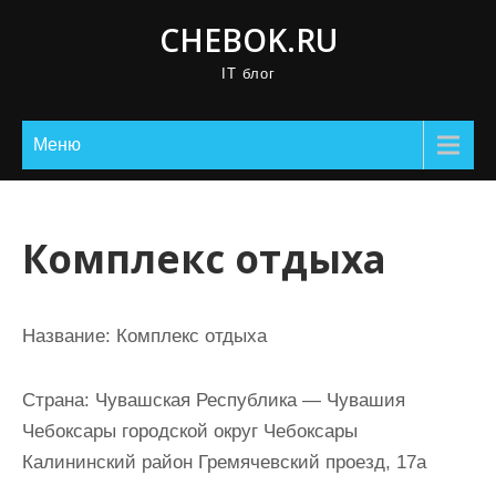
П
CHEBOK.RU
р
IT блог
о
м
о
Меню
т
а
т
Комплекс отдыха
ь
к
с
Название:
Комплекс отдыха
о
д
Страна:
Чувашская Республика — Чувашия
е
Чебоксары городской округ Чебоксары
р
Калининский район Гремячевский проезд, 17а
ж