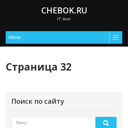
П
CHEBOK.RU
р
IT блог
о
м
о
Меню
т
а
т
Страница 32
ь
к
с
о
Поиск по сайту
д
е
р
ж