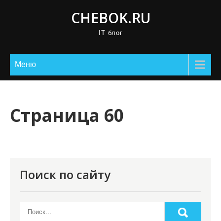
П
CHEBOK.RU
р
IT блог
о
м
о
Меню
т
а
т
Страница 60
ь
к
с
о
Поиск по сайту
д
е
р
ж