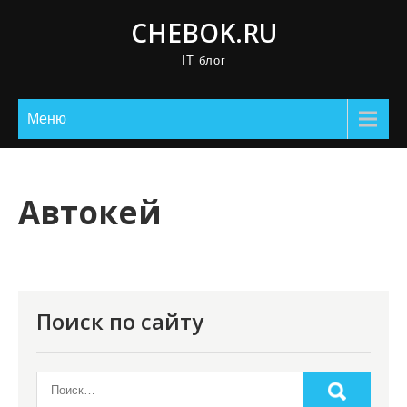
П
CHEBOK.RU
р
IT блог
о
м
о
Меню
т
а
т
Автокей
ь
к
с
о
Поиск по сайту
д
е
р
ж