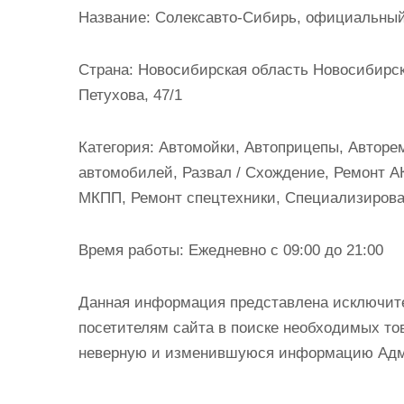
и
Название:
Солексавто-Сибирь, официальный д
м
о
Страна:
Новосибирская область Новосибирск 
м
Петухова, 47/1
у
Категория:
Автомойки, Автоприцепы, Авторем
автомобилей, Развал / Схождение, Ремонт А
МКПП, Ремонт спецтехники, Специализирова
Время работы:
Ежедневно с 09:00 до 21:00
Данная информация представлена исключит
посетителям сайта в поиске необходимых тов
неверную и изменившуюся информацию Админ