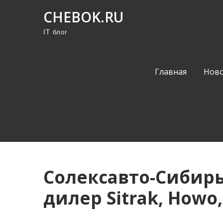
П
CHEBOK.RU
р
IT блог
о
м
о
Главная
Ново
т
а
т
ь
к
с
о
Солексавто-Сибир
д
е
дилер Sitrak, Howo,
р
ж