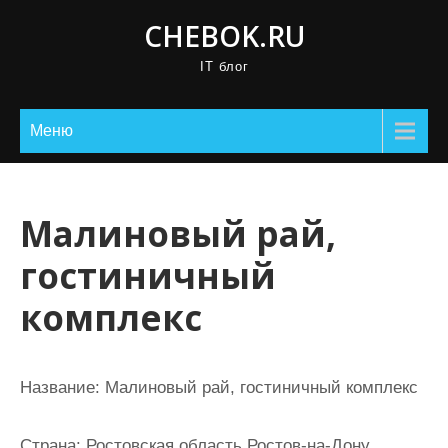
П
CHEBOK.RU
р
IT блог
о
м
о
Меню
т
а
т
Малиновый рай,
ь
гостиничный
к
с
комплекс
о
д
е
Название:
Малиновый рай, гостиничный комплекс
р
ж
Страна:
Ростовская область Ростов-на-Дону