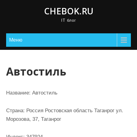
П
CHEBOK.RU
р
IT блог
о
м
о
Меню
т
а
т
Автостиль
ь
к
с
Название:
Автостиль
о
д
Страна:
Россия Ростовская область Таганрог ул.
е
Морозова, 37, Таганрог
р
ж
Индекс:
347924