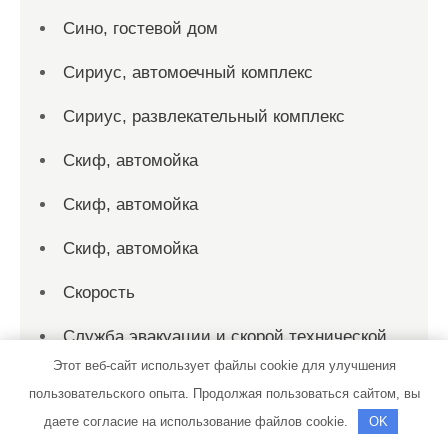
Сино, гостевой дом
Сириус, автомоечный комплекс
Сириус, развлекательный комплекс
Скиф, автомойка
Скиф, автомойка
Скиф, автомойка
Скорость
Служба эвакуации и скорой технической
помощи, Служба эвакуации и скорой
Этот веб-сайт использует файлы cookie для улучшения
технической помощи
пользовательского опыта. Продолжая пользоваться сайтом, вы
даете согласие на использование файлов cookie.
OK
Солексавто-Сибирь, официальный дилер