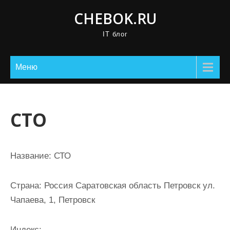
П
CHEBOK.RU
р
IT блог
о
м
о
Меню
т
а
т
СТО
ь
к
с
Название:
СТО
о
д
Страна:
Россия Саратовская область Петровск ул.
е
Чапаева, 1, Петровск
р
ж
Индекс: