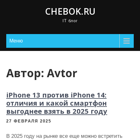
П
CHEBOK.RU
р
IT блог
о
м
о
Меню
т
а
т
Автор:
Avtor
ь
к
с
iPhone 13 против iPhone 14:
о
отличия и какой смартфон
д
выгоднее взять в 2025 году
е
27 ФЕВРАЛЯ 2025
р
ж
В 2025 году на рынке все еще можно встретить