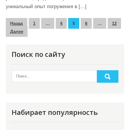
уникальный опыт погружения в […]
П
Назад
1
…
4
5
6
…
12
а
Далее
г
и
Поиск по сайту
н
а
ц
и
я
з
Набирает популярность
а
п