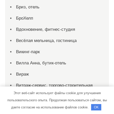
Бриз, отель
БроХелп
Вдохновение, фитнес-студия
Весёлая мельница, гостиница
Викинг-парк
Вилла Анна, бутик-отель
Вираж
Витраж-сервис, торгово-строительная
компания
Этот веб-сайт использует файлы cookie для улучшения
пользовательского опыта. Продолжая пользоваться сайтом, вы
Владыкинские Бани
даете согласие на использование файлов cookie.
OK