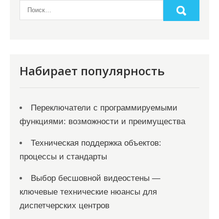
н
а
ц
и
я
Набирает популярность
з
а
Переключатели с программируемыми
п
функциями: возможности и преимущества
и
с
Техническая поддержка объектов:
процессы и стандарты
е
й
Выбор бесшовной видеостены —
ключевые технические нюансы для
диспетчерских центров