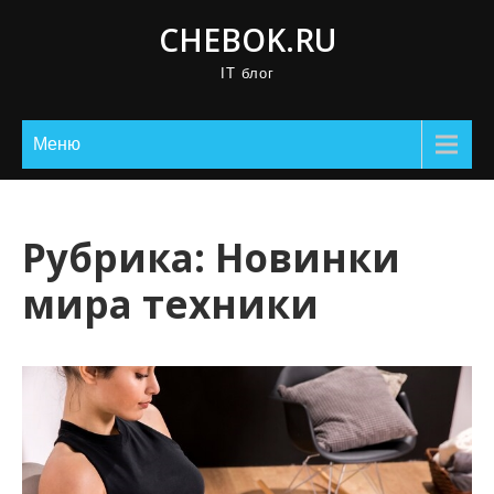
П
CHEBOK.RU
р
IT блог
о
м
о
Меню
т
а
т
Рубрика:
Новинки
ь
мира техники
к
с
о
д
е
р
ж