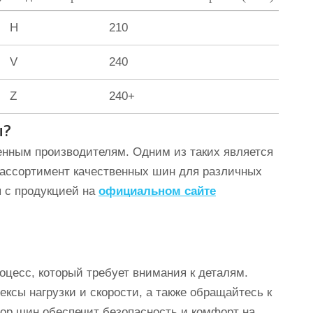
H
210
V
240
Z
240+
ы?
енным производителям. Одним из таких является
 ассортимент качественных шин для различных
я с продукцией на
официальном сайте
цесс, который требует внимания к деталям.
ексы нагрузки и скорости, а также обращайтесь к
р шин обеспечит безопасность и комфорт на