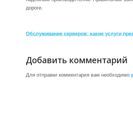
дороге.
Н
Обслуживание серверов: какие услуги пре
а
в
Добавить комментарий
и
г
Для отправки комментария вам необходимо
а
ц
и
я
п
о