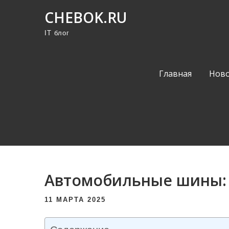
П
CHEBOK.RU
р
IT блог
о
м
о
Главная
Ново
т
а
т
ь
к
с
о
Автомобильные шины: 
д
е
11 МАРТА 2025
р
ж