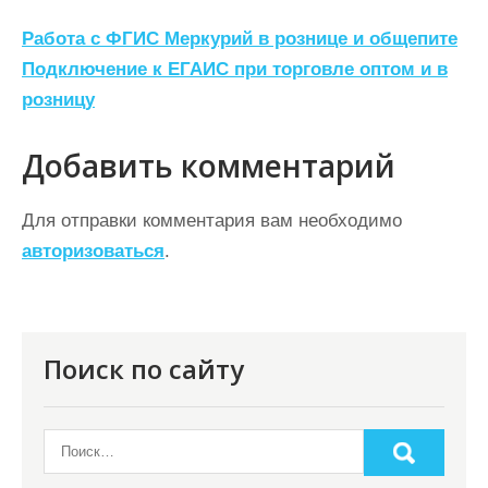
Н
Работа с ФГИС Меркурий в рознице и общепите
а
Подключение к ЕГАИС при торговле оптом и в
розницу
в
и
Добавить комментарий
г
а
Для отправки комментария вам необходимо
ц
авторизоваться
.
и
я
п
Поиск по сайту
о
з
а