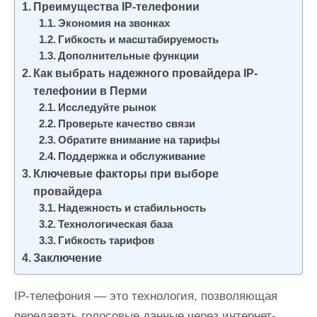
Преимущества IP-телефонии
и
Экономия на звонках
м
Гибкость и масштабируемость
о
Дополнительные функции
м
Как выбрать надежного провайдера IP-
у
телефонии в Перми
Исследуйте рынок
Проверьте качество связи
Обратите внимание на тарифы
Поддержка и обслуживание
Ключевые факторы при выборе
провайдера
Надежность и стабильность
Технологическая база
Гибкость тарифов
Заключение
IP-телефония — это технология, позволяющая
передавать голосовые данные через интернет-