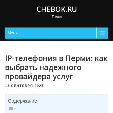
П
CHEBOK.RU
р
IT блог
о
м
о
Меню
т
а
т
IP-телефония в Перми: как
ь
выбрать надежного
к
провайдера услуг
с
о
13 СЕНТЯБРЯ 2025
д
е
Содержание
р
ж