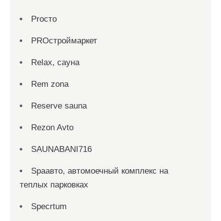
Proсто
PROстроймаркет
Relax, сауна
Rem zona
Reserve sauna
Rezon Avto
SAUNABANI716
Spaавто, автомоечный комплекс на
теплых парковках
Specrtum