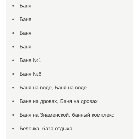
Баня
Баня
Баня
Баня
Баня №1
Баня №6
Баня на воде, Баня на воде
Баня на дровах, Баня на дровах
Баня на Знаменской, банный комплекс
Белочка, база отдыха