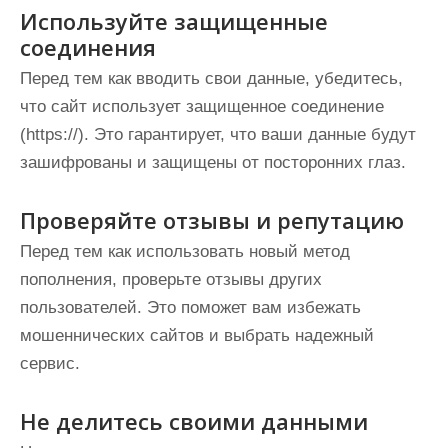
Используйте защищенные
соединения
Перед тем как вводить свои данные, убедитесь,
что сайт использует защищенное соединение
(https://). Это гарантирует, что ваши данные будут
зашифрованы и защищены от посторонних глаз.
Проверяйте отзывы и репутацию
Перед тем как использовать новый метод
пополнения, проверьте отзывы других
пользователей. Это поможет вам избежать
мошеннических сайтов и выбрать надежный
сервис.
Не делитесь своими данными