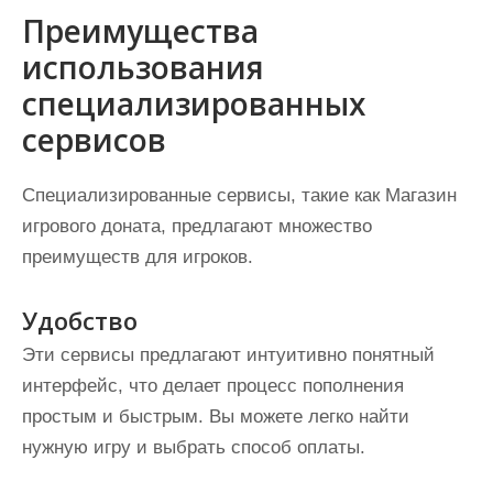
Преимущества
использования
специализированных
сервисов
Специализированные сервисы, такие как Магазин
игрового доната, предлагают множество
преимуществ для игроков.
Удобство
Эти сервисы предлагают интуитивно понятный
интерфейс, что делает процесс пополнения
простым и быстрым. Вы можете легко найти
нужную игру и выбрать способ оплаты.