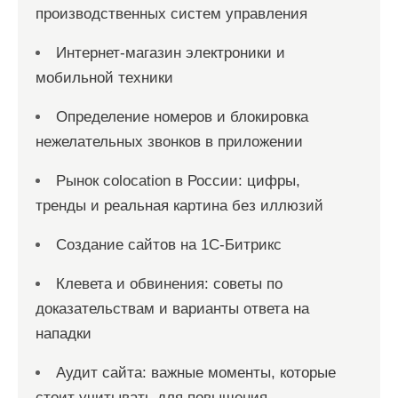
производственных систем управления
Интернет-магазин электроники и
мобильной техники
Определение номеров и блокировка
нежелательных звонков в приложении
Рынок colocation в России: цифры,
тренды и реальная картина без иллюзий
Создание сайтов на 1С-Битрикс
Клевета и обвинения: советы по
доказательствам и варианты ответа на
нападки
Аудит сайта: важные моменты, которые
стоит учитывать для повышения