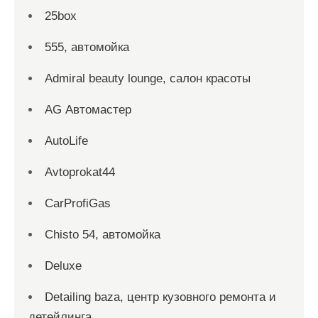
25box
555, автомойка
Admiral beauty lounge, салон красоты
AG Автомастер
AutoLife
Avtoprokat44
CarProfiGas
Chisto 54, автомойка
Deluxe
Detailing baza, центр кузовного ремонта и
детейлинга