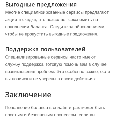
Выгодные предложения
Многие специализированные сервисы предлагают
акции и скидки, что позволяет сэкономить на
пополнении баланса. Следите за обновлениями,
чтобы не пропустить выгодные предложения.
Поддержка пользователей
Специализированные сервисы часто имеют
службу поддержки, готовую помочь вам в случае
возникновения проблем. Это особенно важно, если
вы новичок и не уверены в своих действиях.
Заключение
Пополнение баланса в онлайн-играх может быть
простым и безопасным процессом, если вы