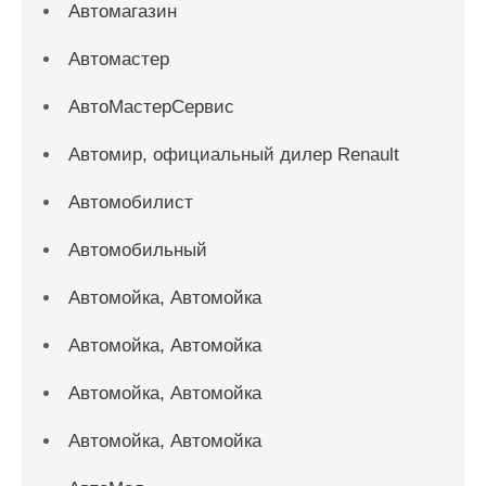
Автомагазин
Автомастер
АвтоМастерСервис
Автомир, официальный дилер Renault
Автомобилист
Автомобильный
Автомойка, Автомойка
Автомойка, Автомойка
Автомойка, Автомойка
Автомойка, Автомойка