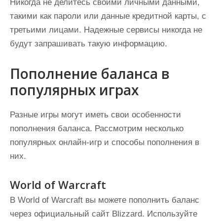
Никогда не делитесь своими личными данными,
такими как пароли или данные кредитной карты, с
третьими лицами. Надежные сервисы никогда не
будут запрашивать такую информацию.
Пополнение баланса в
популярных играх
Разные игры могут иметь свои особенности
пополнения баланса. Рассмотрим несколько
популярных онлайн-игр и способы пополнения в
них.
World of Warcraft
В World of Warcraft вы можете пополнить баланс
через официальный сайт Blizzard. Используйте