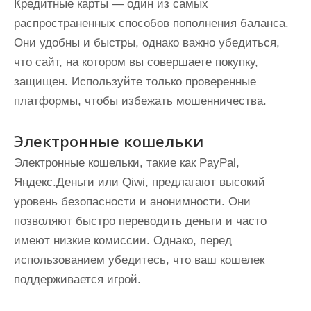
Кредитные карты — один из самых
распространенных способов пополнения баланса.
Они удобны и быстры, однако важно убедиться,
что сайт, на котором вы совершаете покупку,
защищен. Используйте только проверенные
платформы, чтобы избежать мошенничества.
Электронные кошельки
Электронные кошельки, такие как PayPal,
Яндекс.Деньги или Qiwi, предлагают высокий
уровень безопасности и анонимности. Они
позволяют быстро переводить деньги и часто
имеют низкие комиссии. Однако, перед
использованием убедитесь, что ваш кошелек
поддерживается игрой.