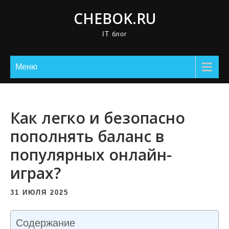
П
CHEBOK.RU
р
IT блог
о
м
о
Меню
т
а
т
Как легко и безопасно
ь
пополнять баланс в
к
популярных онлайн-
с
о
играх?
д
е
31 ИЮЛЯ 2025
р
ж
Содержание