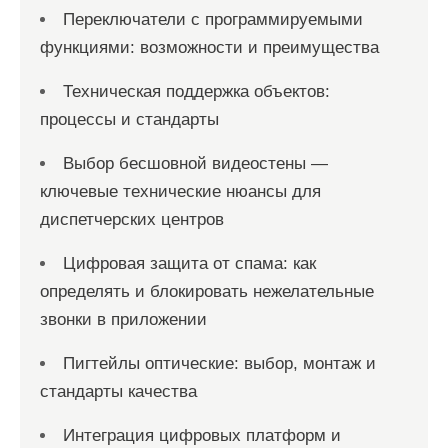
Переключатели с программируемыми
функциями: возможности и преимущества
Техническая поддержка объектов:
процессы и стандарты
Выбор бесшовной видеостены —
ключевые технические нюансы для
диспетчерских центров
Цифровая защита от спама: как
определять и блокировать нежелательные
звонки в приложении
Пигтейлы оптические: выбор, монтаж и
стандарты качества
Интеграция цифровых платформ и