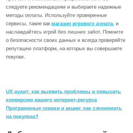
следуете рекомендациям и выбираете надежные
методы оплаты. Используйте проверенные
сервисы, такие как
магазин игрового доната
, и
наслаждайтесь игрой без лишних забот. Помните
о безопасности своих данных и всегда проверяйте
репутацию платформ, на которых вы совершаете
покупки.
Н
UX аудит: как выявить проблемы и повысить
а
конверсию вашего интернет-ресурса
Программные скидки и акции: как сэкономить
в
на покупках?
и
г