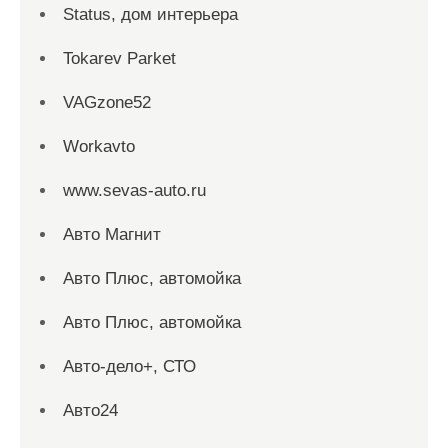
Status, дом интерьера
Tokarev Parket
VAGzone52
Workavto
www.sevas-auto.ru
Авто Магнит
Авто Плюс, автомойка
Авто Плюс, автомойка
Авто-дело+, СТО
Авто24