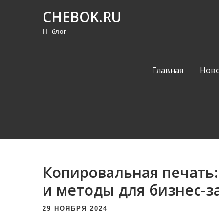
П
CHEBOK.RU
р
IT блог
о
м
о
Главная
Ново
т
а
т
ь
к
с
о
Копировальная печать:
д
е
и методы для бизнес-з
р
29 НОЯБРЯ 2024
ж