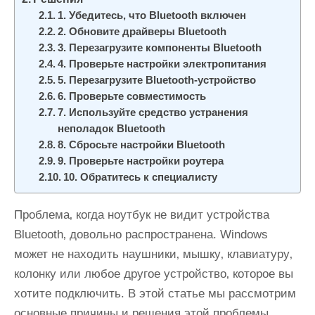
и
1. Убедитесь‚ что Bluetooth включен
м
2. Обновите драйверы Bluetooth
о
3. Перезагрузите компоненты Bluetooth
4. Проверьте настройки электропитания
м
5. Перезагрузите Bluetooth-устройство
у
6. Проверьте совместимость
7. Используйте средство устранения
неполадок Bluetooth
8. Сбросьте настройки Bluetooth
9. Проверьте настройки роутера
10. Обратитесь к специалисту
Проблема‚ когда ноутбук не видит устройства
Bluetooth‚ довольно распространена. Windows
может не находить наушники‚ мышку‚ клавиатуру‚
колонку или любое другое устройство‚ которое вы
хотите подключить. В этой статье мы рассмотрим
основные причины и решения этой проблемы.