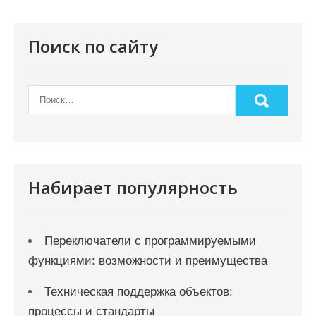
и
я
Поиск по сайту
п
о
з
а
п
и
Набирает популярность
с
я
Переключатели с программируемыми
м
функциями: возможности и преимущества
Техническая поддержка объектов:
процессы и стандарты