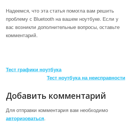
Надеемся‚ что эта статья помогла вам решить
проблему с Bluetooth на вашем ноутбуке. Если у
вас возникли дополнительные вопросы‚ оставьте
комментарий.
Н
Тест графики ноутбука
а
Тест ноутбука на неисправности
в
Добавить комментарий
и
г
Для отправки комментария вам необходимо
а
авторизоваться
.
ц