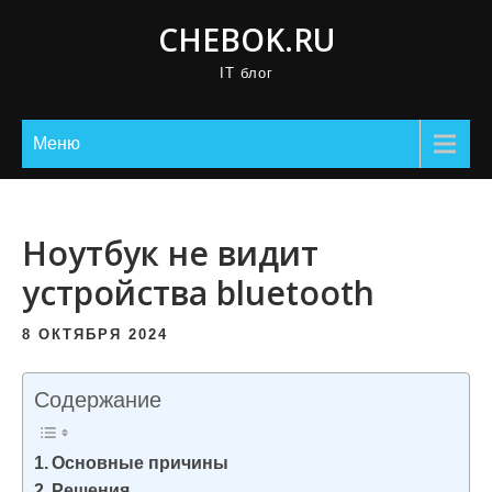
П
CHEBOK.RU
р
IT блог
о
м
о
Меню
т
а
т
Ноутбук не видит
ь
устройства bluetooth
к
с
8 ОКТЯБРЯ 2024
о
д
Содержание
е
р
Основные причины
ж
Решения