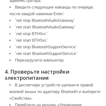
администратора.
Введите следующие команды по очереди‚
после каждой нажимая Enter⁚
`net stop BluetoothAudioGateway`
`net start BluetoothAudioGateway`
`net stop BTHSvc`
`net start BTHSvc`
`net stop BluetoothSupportService`
`net start BluetoothSupportService`
Перезагрузите компьютер.
4. Проверьте настройки
электропитания
В диспетчере устройств щелкните правой
кнопкой мыши по адаптеру Bluetooth и выберите
«Свойства».
Перейдите на вкладку «Управление