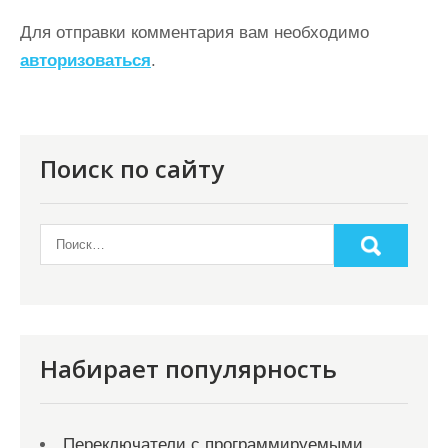
а
ц
Для отправки комментария вам необходимо
авторизоваться
.
и
я
п
о
Поиск по сайту
з
а
п
и
с
я
Набирает популярность
м
Переключатели с программируемыми