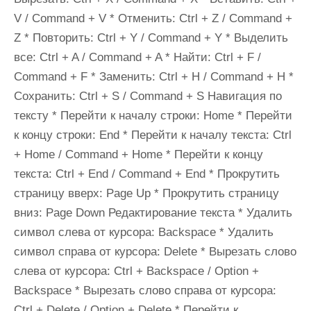
V / Command + V * Отменить: Ctrl + Z / Command +
Z * Повторить: Ctrl + Y / Command + Y * Выделить
все: Ctrl + A / Command + A * Найти: Ctrl + F /
Command + F * Заменить: Ctrl + H / Command + H *
Сохранить: Ctrl + S / Command + S Навигация по
тексту * Перейти к началу строки: Home * Перейти
к концу строки: End * Перейти к началу текста: Ctrl
+ Home / Command + Home * Перейти к концу
текста: Ctrl + End / Command + End * Прокрутить
страницу вверх: Page Up * Прокрутить страницу
вниз: Page Down Редактирование текста * Удалить
символ слева от курсора: Backspace * Удалить
символ справа от курсора: Delete * Вырезать слово
слева от курсора: Ctrl + Backspace / Option +
Backspace * Вырезать слово справа от курсора:
Ctrl + Delete / Option + Delete * Перейти к