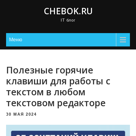
П
CHEBOK.RU
р
IT блог
о
м
о
Меню
т
а
т
Полезные горячие
ь
клавиши для работы с
к
текстом в любом
с
о
текстовом редакторе
д
е
30 МАЯ 2024
р
ж