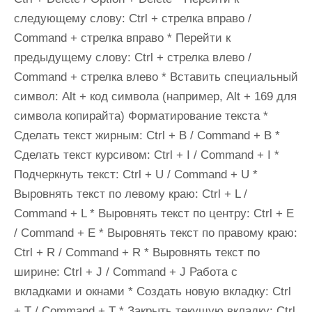
следующему слову: Ctrl + стрелка вправо /
Command + стрелка вправо * Перейти к
предыдущему слову: Ctrl + стрелка влево /
Command + стрелка влево * Вставить специальный
символ: Alt + код символа (например, Alt + 169 для
символа копирайта) Форматирование текста *
Сделать текст жирным: Ctrl + B / Command + B *
Сделать текст курсивом: Ctrl + I / Command + I *
Подчеркнуть текст: Ctrl + U / Command + U *
Выровнять текст по левому краю: Ctrl + L /
Command + L * Выровнять текст по центру: Ctrl + E
/ Command + E * Выровнять текст по правому краю:
Ctrl + R / Command + R * Выровнять текст по
ширине: Ctrl + J / Command + J Работа с
вкладками и окнами * Создать новую вкладку: Ctrl
+ T / Command + T * Закрыть текущую вкладку: Ctrl