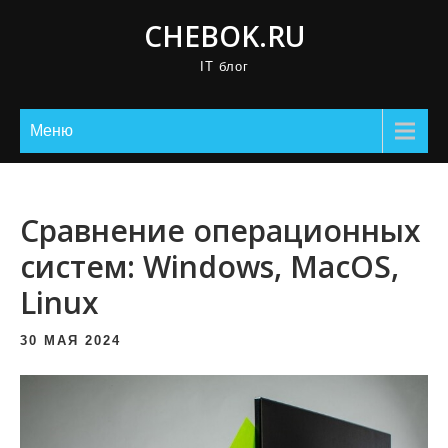
П
CHEBOK.RU
р
IT блог
о
м
о
Меню
т
а
т
Сравнение операционных
ь
систем: Windows, MacOS,
к
Linux
с
о
30 МАЯ 2024
д
е
р
ж