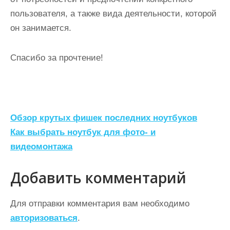
пользователя, а также вида деятельности, которой
он занимается.
Спасибо за прочтение!
Н
Обзор крутых фишек последних ноутбуков
а
Как выбрать ноутбук для фото- и
видеомонтажа
в
и
Добавить комментарий
г
а
Для отправки комментария вам необходимо
ц
авторизоваться
.