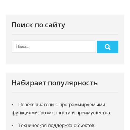
и
я
п
Поиск по сайту
о
з
а
п
и
с
Набирает популярность
я
м
Переключатели с программируемыми
функциями: возможности и преимущества
Техническая поддержка объектов: