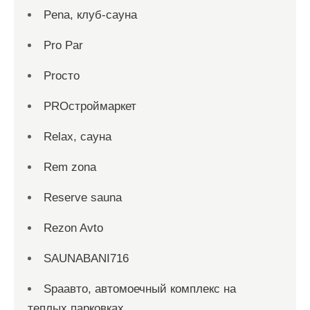
Pena, клуб-сауна
Pro Par
Proсто
PROстроймаркет
Relax, сауна
Rem zona
Reserve sauna
Rezon Avto
SAUNABANI716
Spaавто, автомоечный комплекс на
теплых парковках