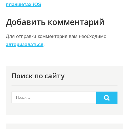
планшетах iOS
и
г
Добавить комментарий
а
ц
Для отправки комментария вам необходимо
авторизоваться
.
и
я
п
о
Поиск по сайту
з
а
п
и
с