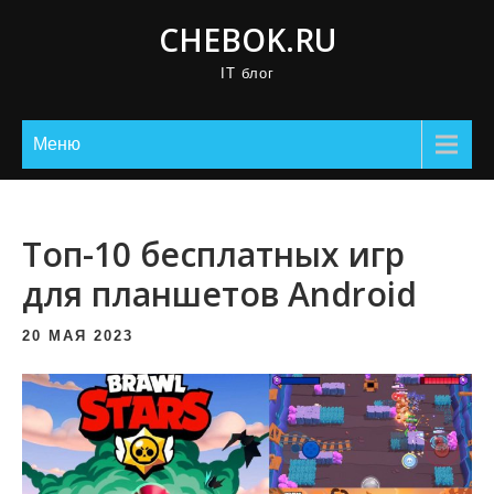
П
CHEBOK.RU
р
IT блог
о
м
о
Меню
т
а
т
Топ-10 бесплатных игр
ь
для планшетов Android
к
с
20 МАЯ 2023
о
д
е
р
ж