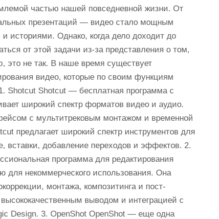
емлемой частью нашей повседневной жизни. От
альных презентаций — видео стало мощным
 историями. Однако, когда дело доходит до
аться от этой задачи из-за представления о том,
ю, это не так. В наше время существует
ирования видео, которые по своим функциям
1. Shotcut Shotcut — бесплатная программа с
вает широкий спектр форматов видео и аудио.
фейсом с мультитрековым монтажом и временной
tcut предлагает широкий спектр инструментов для
е, вставки, добавление переходов и эффектов. 2.
фессиональная программа для редактирования
ию для некоммерческого использования. Она
оррекции, монтажа, композитинга и пост-
м высококачественным выводом и интеграцией с
c Design. 3. OpenShot OpenShot — еще одна