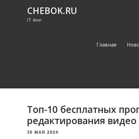
П
CHEBOK.RU
р
IT блог
о
м
о
Главная
Ново
т
а
т
ь
к
с
о
Топ-10 бесплатных про
д
е
редактирования видео
р
30 МАЯ 2024
ж