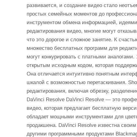
развивается, и создание видео стало неотъ
простых семейных моментов до профессион
инструментом обмена информацией, идеями и
редактирования видео, многие могут отказыв
что это дорогое и сложное занятие. К счасть
множество бесплатных программ для редакт
могут конкурировать с платными аналогами. 
открытым исходным кодом, которая поддержи
Она отличается интуитивно понятным интер
шкалой с возможностью перетаскивания. Sho
редактирования, включая обрезку, разделени
DaVinci Resolve DaVinci Resolve — это про
видео, которая предлагает бесплатную верс
обладает мощными инструментами для цветок
продакшена. DaVinci Resolve известна свои
другими программными продуктами Blackmagi