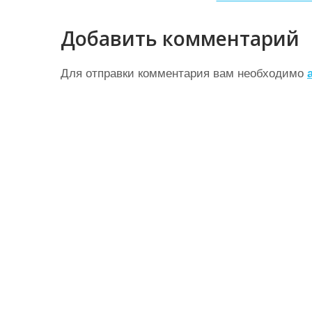
а
в
Добавить комментарий
и
г
Для отправки комментария вам необходимо
а
ц
и
я
п
о
з
а
п
и