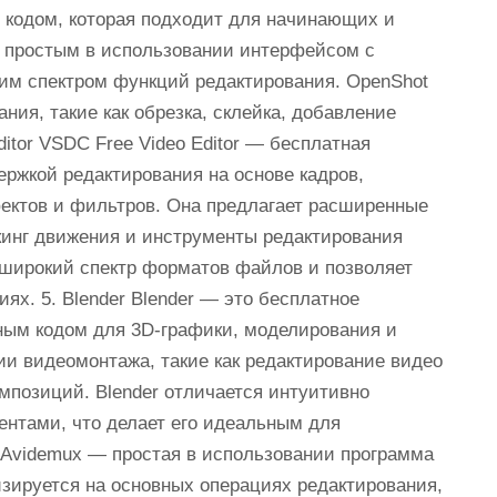
 кодом, которая подходит для начинающих и
я простым в использовании интерфейсом с
им спектром функций редактирования. OpenShot
ия, такие как обрезка, склейка, добавление
itor VSDC Free Video Editor — бесплатная
ержкой редактирования на основе кадров,
ектов и фильтров. Она предлагает расширенные
екинг движения и инструменты редактирования
т широкий спектр форматов файлов и позволяет
ях. 5. Blender Blender — это бесплатное
ным кодом для 3D-графики, моделирования и
ии видеомонтажа, такие как редактирование видео
мпозиций. Blender отличается интуитивно
нтами, что делает его идеальным для
 Avidemux — простая в использовании программа
изируется на основных операциях редактирования,