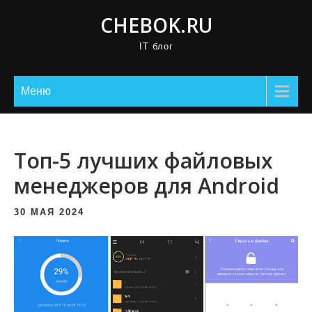
П
CHEBOK.RU
р
IT блог
о
м
о
Меню
т
а
т
Топ-5 лучших файловых
ь
менеджеров для Android
к
с
30 МАЯ 2024
о
д
е
р
ж