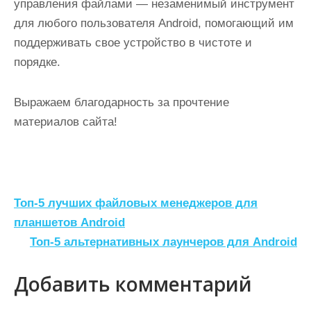
управления файлами — незаменимый инструмент
для любого пользователя Android, помогающий им
поддерживать свое устройство в чистоте и
порядке.
Выражаем благодарность за прочтение
материалов сайта!
Н
Топ-5 лучших файловых менеджеров для
а
планшетов Android
Топ-5 альтернативных лаунчеров для Android
в
и
Добавить комментарий
г