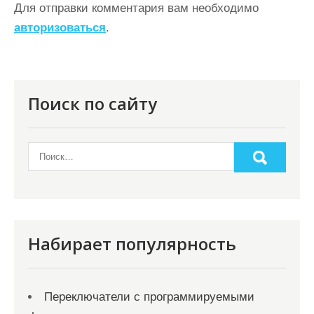
а
Для отправки комментария вам необходимо
ц
авторизоваться
.
и
я
п
Поиск по сайту
о
з
а
п
и
с
Набирает популярность
я
м
Переключатели с программируемыми