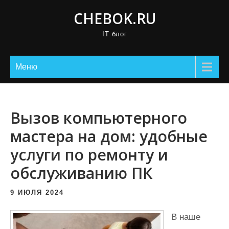
П
CHEBOK.RU
р
IT блог
о
м
о
Меню
т
а
т
Вызов компьютерного
ь
мастера на дом: удобные
к
услуги по ремонту и
с
о
обслуживанию ПК
д
е
9 ИЮЛЯ 2024
р
В наше
ж