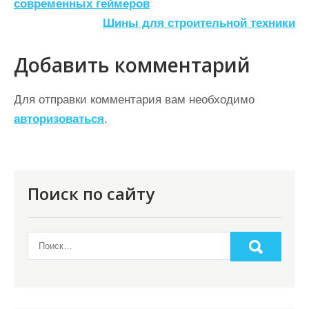
а
современных геймеров
Шины для строительной техники
в
и
Добавить комментарий
г
а
Для отправки комментария вам необходимо
ц
авторизоваться
.
и
я
п
Поиск по сайту
о
з
а
п
и